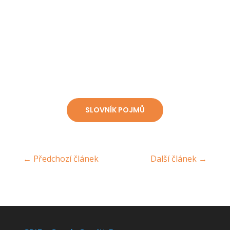
nebo modely na odhadování energetické náročnosti budov a jiné
praktické funkce?
Vše pro vás máme na jednom místě.
SLOVNÍK POJMŮ
←
Předchozí článek
Další článek
→