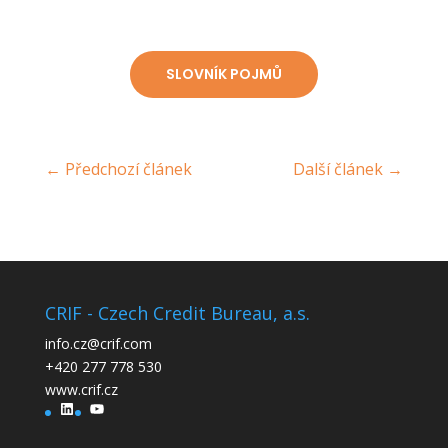
SLOVNÍK POJMŮ
←
Předchozí článek
Další článek
→
CRIF - Czech Credit Bureau, a.s.
info.cz@crif.com
+420 277 778 530
www.crif.cz
LinkedIn
YouTube