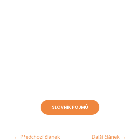
zapojení zaměstnanců a komunit,
sdílení postupů uplatněných při spolupráci vaší firmy s institucemi.
Efektivní spoluprací s kulturními zařízeními si dále zajistíte snazší
komunikaci s veřejností a zvýšíte důvěru stakeholderů ve vaši
značku. Činnosti v oblasti kultury ve výsledku představují zajímavou
příležitost, jak dosáhnout nejen ESG cílů.
SLOVNÍK POJMŮ
←
Předchozí článek
Další článek
→