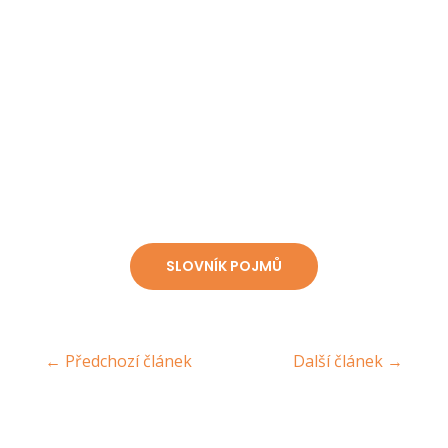
stakeholderů.
Zapojováním pracovníků do rozhodování posilujete svou firemní
odpovědnost a konkurenceschopnost. Udržitelné podnikání a jeho
rozvoj jsou totiž hodnotami, které budou v čase stále významnější.
SLOVNÍK POJMŮ
←
Předchozí článek
Další článek
→