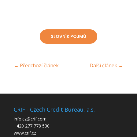
SLOVNÍK POJMŮ
←
Předchozí článek
Další článek
→
CRIF - Czech Credit Bureau, a.s.
info.cz@crif.com
+420 277 778 530
www.crif.cz